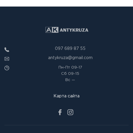
097 689 87 55
antykruza@gmail.com
Пн-Пт
09-17
Сб
09-15
Вс
—
Карта сайта