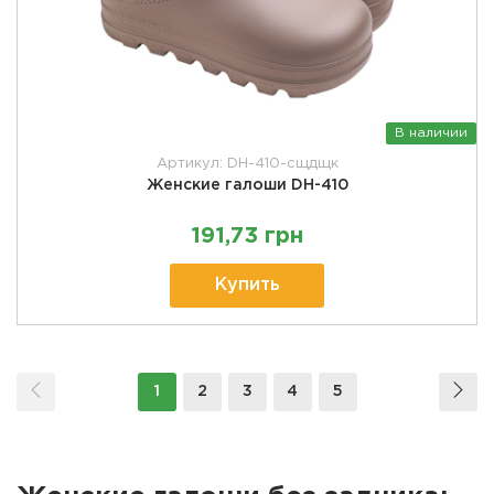
В наличии
Артикул: DH-410-сщдщк
Женские галоши DH-410
191,73 грн
Купить
1
2
3
4
5