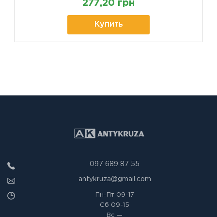
277,20 грн
Купить
097 689 87 55
antykruza@gmail.com
Пн-Пт
09-17
Сб
09-15
Вс
—