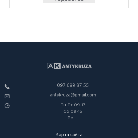
097 689 87 55
antykruza@gmail.com
Пн-Пт
09-17
Сб
09-15
Вс
—
Карта сайта