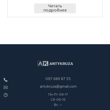
Читать
подробнее
097 689 87 55
antykruza@gmail.com
Пн-Пт
09-17
Сб
09-15
Вс
—