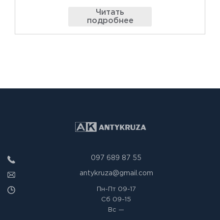
Читать
подробнее
097 689 87 55
antykruza@gmail.com
Пн-Пт
09-17
Сб
09-15
Вс
—