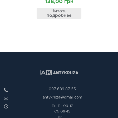
138,00 грн
Читать
подробнее
097 689 87 55
antykruza@gmail.com
Пн-Пт
09-17
Сб
09-15
Вс
—