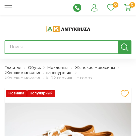
0
0
Главная
Обувь
Мокасины
Женские мокасины
Женские мокасины на шнуровке
Женские мокасины К-02 горчичные горох
Новинка
Популярный