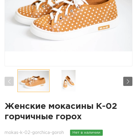
Женские мокасины К-02
горчичные горох
mokas-k-02-gorchica-goroh
Нет в наличии