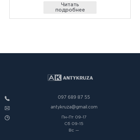
Читать
подробнее
097 689 87 55
antykruza@gmail.com
Пн-Пт
09-17
Сб
09-15
Вс
—