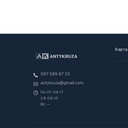
Карта
097 689 87 55
antykruza@gmail.com
Пн-Пт
09-17
Сб
09-15
Вс
—