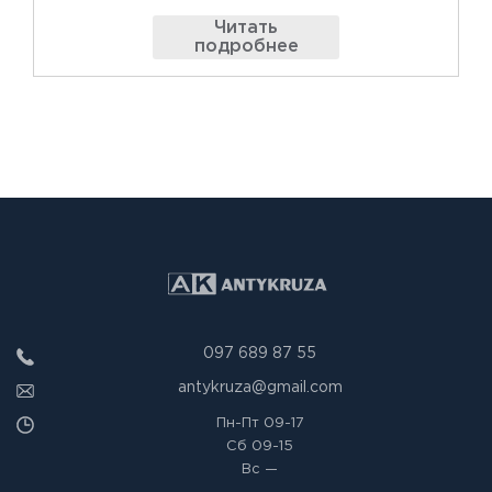
Читать
подробнее
097 689 87 55
antykruza@gmail.com
Пн-Пт
09-17
Сб
09-15
Вс
—