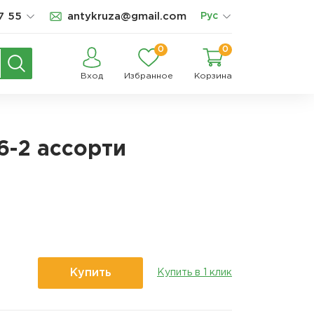
7 55
antykruza@gmail.com
Рус
0
0
Вход
Избранное
Корзина
6-2 ассорти
Купить
Купить в 1 клик