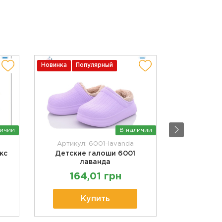
Новинка
Популярный
Новинка
По
личии
В наличии
Артикул: 6001-lavanda
Артику
кс
Детские галоши 6001
Детски
лаванда
164,01 грн
16
Купить