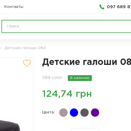
097 689 8
Контакты
Детские галоши 084
Детские галоши 0
084-color
В наличии
124,74 грн
Цвета: