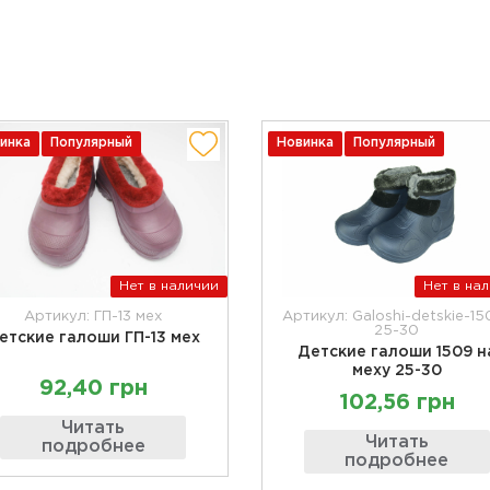
инка
Популярный
Новинка
Популярный
Нет в наличии
Нет в на
Артикул: ГП-13 мех
Артикул: Galoshi-detskie-15
25-30
етские галоши ГП-13 мех
Детские галоши 1509 н
меху 25-30
92,40 грн
102,56 грн
Читать
Читать
подробнее
подробнее