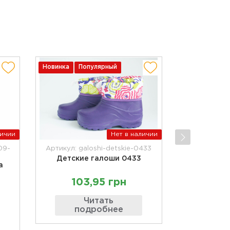
Новинка
Популярный
личии
Нет в наличии
09-
Артикул: galoshi-detskie-0433
Детские галоши 0433
а
103,95 грн
Читать
подробнее