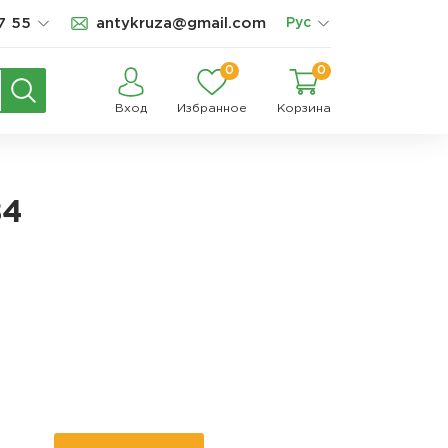
7 55
antykruza@gmail.com
Рус
0
0
Вход
Избранное
Корзина
84