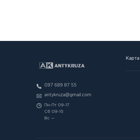
Карта
097 689 87 55
antykruza@gmail.com
Пн-Пт
09-17
Сб
09-15
Вс
—