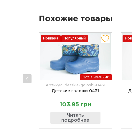
Похожие товары
Новинка
Популярный
Нов
Нет в наличии
Артикул: detskie-galoshi-0431
Детские галоши 0431
Д
103,95 грн
Читать
подробнее