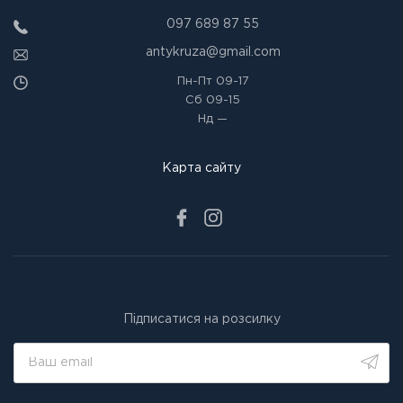
097 689 87 55
antykruza@gmail.com
Пн-Пт
09-17
Сб
09-15
Нд
—
Карта сайту
Підписатися на розсилку